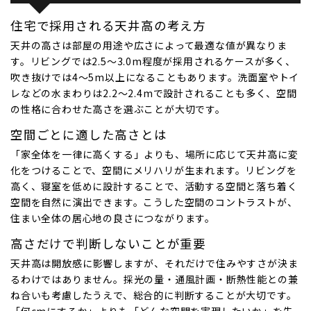
住宅で採用される天井高の考え方
天井の高さは部屋の用途や広さによって最適な値が異なりま
す。リビングでは2.5〜3.0m程度が採用されるケースが多く、
吹き抜けでは4〜5m以上になることもあります。洗面室やトイ
レなどの水まわりは2.2〜2.4mで設計されることも多く、空間
の性格に合わせた高さを選ぶことが大切です。
空間ごとに適した高さとは
「家全体を一律に高くする」よりも、場所に応じて天井高に変
化をつけることで、空間にメリハリが生まれます。リビングを
高く、寝室を低めに設計することで、活動する空間と落ち着く
空間を自然に演出できます。こうした空間のコントラストが、
住まい全体の居心地の良さにつながります。
高さだけで判断しないことが重要
天井高は開放感に影響しますが、それだけで住みやすさが決ま
るわけではありません。採光の量・通風計画・断熱性能との兼
ね合いも考慮したうえで、総合的に判断することが大切です。
「何cmにするか」よりも「どんな空間を実現したいか」を先