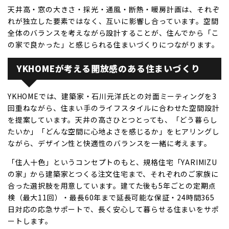
天井高・窓の大きさ・採光・通風・断熱・暖房計画は、それぞ
れが独立した要素ではなく、互いに影響し合っています。空間
全体のバランスを考えながら設計することが、住んでから「こ
の家で良かった」と感じられる住まいづくりにつながります。
YKHOMEが考える開放感のある住まいづくり
YKHOMEでは、建築家・石川元洋氏との対面ミーティングを3
回重ねながら、住まい手のライフスタイルに合わせた空間設計
を提案しています。天井の高さひとつとっても、「どう暮らし
たいか」「どんな空間に心地よさを感じるか」をヒアリングし
ながら、デザイン性と快適性のバランスを一緒に考えます。
「住人十色」というコンセプトのもと、規格住宅「YARIMIZU
の家」から建築家とつくる注文住宅まで、それぞれのご家族に
合った選択肢を用意しています。建てた後も5年ごとの定期点
検（最大11回）・最長60年まで延長可能な保証・24時間365
日対応の応急サポートで、長く安心して暮らせる住まいをサポ
ートします。