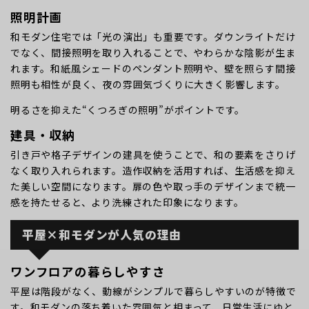
照明計画
和モダン住宅では「光の演出」も重要です。ダウンライトだけ
でなく、間接照明を取り入れることで、やわらかな陰影が生ま
れます。和紙風シェードのペンダント照明や、壁を照らす間接
照明も相性が良く、夜の雰囲気づくりに大きく影響します。
明るさを抑えた“くつろぎの照明”がポイントです。
建具・収納
引き戸や格子デザインの建具を使うことで、和の要素をさりげ
なく取り入れられます。造作収納を活用すれば、生活感を抑え
た美しい空間になります。扉の色や取っ手のデザインまで統一
感を持たせると、より洗練された印象になります。
平屋×和モダンが人気の理由
ワンフロアの暮らしやすさ
平屋は階段がなく、動線がシンプルで暮らしやすいのが特徴で
す。和モダンの落ち着いた雰囲気と相まって、日常生活にゆと