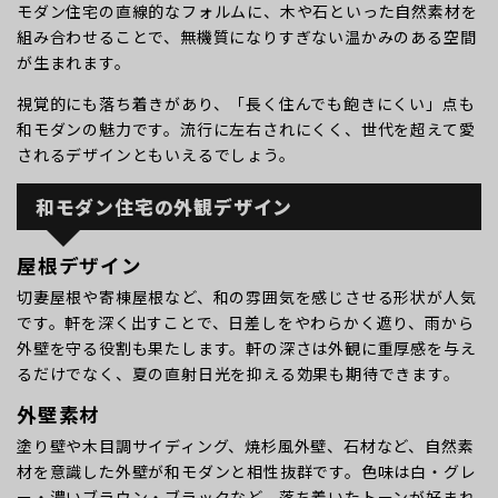
モダン住宅の直線的なフォルムに、木や石といった自然素材を
組み合わせることで、無機質になりすぎない温かみのある空間
が生まれます。
視覚的にも落ち着きがあり、「長く住んでも飽きにくい」点も
和モダンの魅力です。流行に左右されにくく、世代を超えて愛
されるデザインともいえるでしょう。
和モダン住宅の外観デザイン
屋根デザイン
切妻屋根や寄棟屋根など、和の雰囲気を感じさせる形状が人気
です。軒を深く出すことで、日差しをやわらかく遮り、雨から
外壁を守る役割も果たします。軒の深さは外観に重厚感を与え
るだけでなく、夏の直射日光を抑える効果も期待できます。
外壁素材
塗り壁や木目調サイディング、焼杉風外壁、石材など、自然素
材を意識した外壁が和モダンと相性抜群です。色味は白・グレ
ー・濃いブラウン・ブラックなど、落ち着いたトーンが好まれ