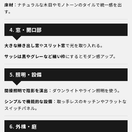
床材
：ナチュラルな木目やモノトーンのタイルで統一感を出
す。
4.
窓・開口部
大きな掃き出し窓
や
スリット窓
で光を取り入れる。
サッシは黒やグレーなど細い枠
にするとモダン感アップ。
5.
照明・設備
間接照明で陰影を演出
：ダウンライトやライン照明を使う。
シンプルで機能的な設備
：取っ手レスのキッチンやフラットな
スイッチパネル。
6.
外構・庭