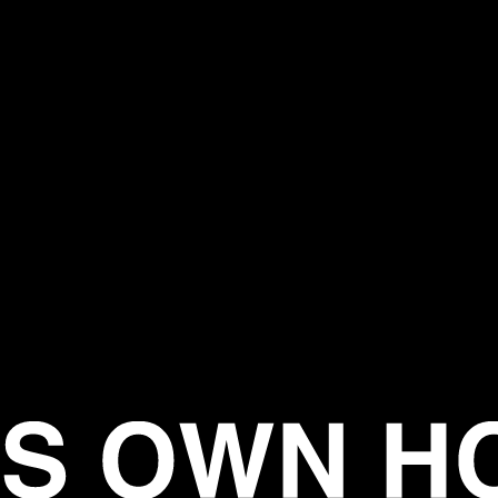
外と多いです
、